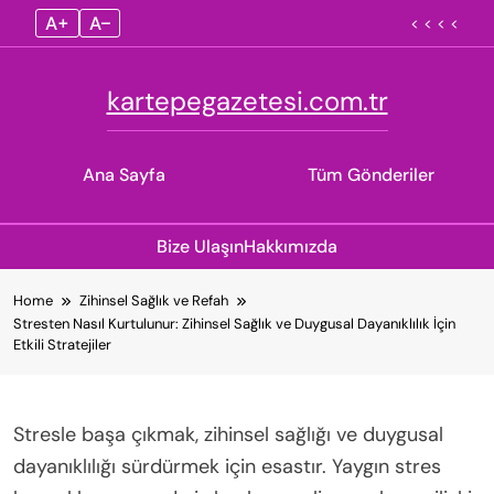
A+
A–
< < < <
kartepegazetesi.com.tr
Ana Sayfa
Tüm Gönderiler
Bize Ulaşın
Hakkımızda
Skip
Home
Zihinsel Sağlık ve Refah
to
Stresten Nasıl Kurtulunur: Zihinsel Sağlık ve Duygusal Dayanıklılık İçin
content
Etkili Stratejiler
Stresle başa çıkmak, zihinsel sağlığı ve duygusal
dayanıklılığı sürdürmek için esastır. Yaygın stres