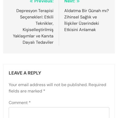
Post
Previous:
Next:
navigation
Depresyon Terapisi
Aldatma Bir Günah mı?
Seçenekleri: Etkili
Zihinsel Sağlık ve
Teknikler,
İlişkiler Üzerindeki
Kişiselleştirilmiş
Etkisini Anlamak
Yaklaşımlar ve Kanıta
Dayalı Tedaviler
LEAVE A REPLY
Your email address will not be published.
Required
fields are marked
*
Comment
*