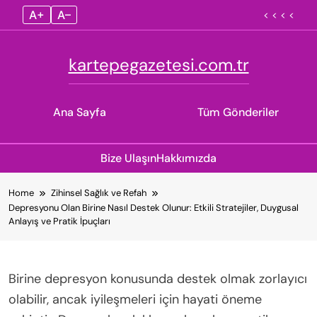
A+
A–
< < < <
kartepegazetesi.com.tr
Ana Sayfa
Tüm Gönderiler
Bize Ulaşın
Hakkımızda
Skip
Home
Zihinsel Sağlık ve Refah
to
Depresyonu Olan Birine Nasıl Destek Olunur: Etkili Stratejiler, Duygusal
content
Anlayış ve Pratik İpuçları
Birine depresyon konusunda destek olmak zorlayıcı
olabilir, ancak iyileşmeleri için hayati öneme