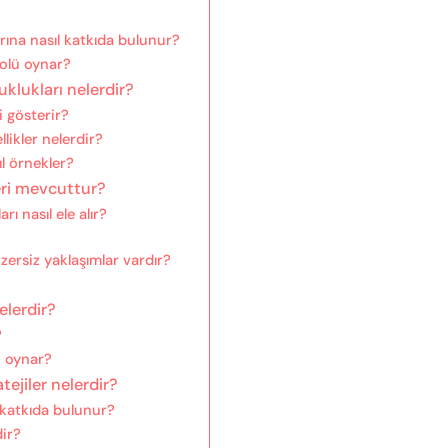
arına nasıl katkıda bulunur?
rolü oynar?
zuklukları nelerdir?
i gösterir?
likler nelerdir?
l örnekler?
eri mevcuttur?
rı nasıl ele alır?
ersiz yaklaşımlar vardır?
elerdir?
?
ü oynar?
tejiler nelerdir?
l katkıda bulunur?
dir?