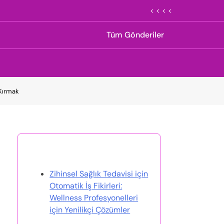
< < < <
Tüm Gönderiler
 Kırmak
Rastgele Gönderi Keşfet
Zihinsel Sağlık Tedavisi için
Otomatik İş Fikirleri:
Wellness Profesyonelleri
için Yenilikçi Çözümler