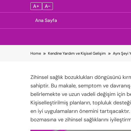
A+
A–
Ana Sayfa
Skip
Home
Kendine Yardım ve Kişisel Gelişim
Aynı Şeyi 
to
content
Zihinsel sağlık bozuklukları döngüsünü kırm
sahiptir. Bu makale, semptom ve davranış ka
belirlemekte ve uzun vadeli değişim için be
Kişiselleştirilmiş planların, topluluk desteğ
en iyi uygulamaların önemini tartışacaktır
bozmasına ve zihinsel sağlıklarını iyileştir