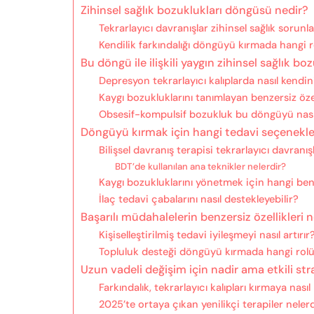
Zihinsel sağlık bozuklukları döngüsü nedir?
Tekrarlayıcı davranışlar zihinsel sağlık sorunl
Kendilik farkındalığı döngüyü kırmada hangi 
Bu döngü ile ilişkili yaygın zihinsel sağlık bo
Depresyon tekrarlayıcı kalıplarda nasıl kendin
Kaygı bozukluklarını tanımlayan benzersiz özel
Obsesif-kompulsif bozukluk bu döngüyü nası
Döngüyü kırmak için hangi tedavi seçenekl
Bilişsel davranış terapisi tekrarlayıcı davranışla
BDT’de kullanılan ana teknikler nelerdir?
Kaygı bozukluklarını yönetmek için hangi benz
İlaç tedavi çabalarını nasıl destekleyebilir?
Başarılı müdahalelerin benzersiz özellikleri n
Kişiselleştirilmiş tedavi iyileşmeyi nasıl artırır
Topluluk desteği döngüyü kırmada hangi rol
Uzun vadeli değişim için nadir ama etkili stra
Farkındalık, tekrarlayıcı kalıpları kırmaya nası
2025’te ortaya çıkan yenilikçi terapiler neler