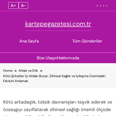
A+
A–
< < < <
kartepegazetesi.com.tr
Ana Sayfa
Tüm Gönderiler
Bize Ulaşın
Hakkımızda
Skip
Home
Ahlak ve Etik
to
Kötü Şirketler İyi Ahlakı Bozar: Zihinsel Sağlık ve İyileşme Üzerindeki
content
Etkisini Anlamak
Kötü arkadaşlık, toksik davranışları teşvik ederek ve
özsaygıyı zayıflatarak zihinsel sağlığı önemli ölçüde